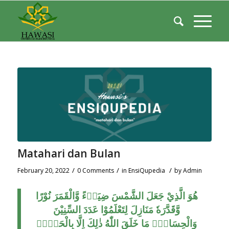
Matahari dan Bulan
/
/
/
February 20, 2022
0 Comments
in
EnsiQupedia
by
Admin
هُوَ الَّذِيْ جَعَلَ الشَّمْسَ ضِيَاۤءً وَّالْقَمَرَ نُوْرًا
وَّقَدَّرَهٗ مَنَازِلَ لِتَعْلَمُوْا عَدَدَ السِّنِيْنَ
وَالْحِسَابَۗ مَا خَلَقَ اللّٰهُ ذٰلِكَ اِلَّا بِالْحَقِّۗ