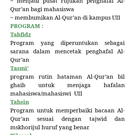
~ menjadi pusat rujukan penghafal Al-
Qur’an bagi mahasiswa
~ membumikan Al-Qur’an di kampus UII
PROGRAM :
Tahfidz
Program yang diperuntukan sebagai
sarana dalam mencetak penghafal Al-
Qur’an
Tasmi’
program rutin hataman Al-Qur’an bil
ghaib untuk menjaga hafalan
mahasiswa/mahasiswi
UII
Tahsin
Program untuk memperbaiki bacaan Al-
Qur’an sesuai dengan tajwid dan
mskhorijul huruf yang benar